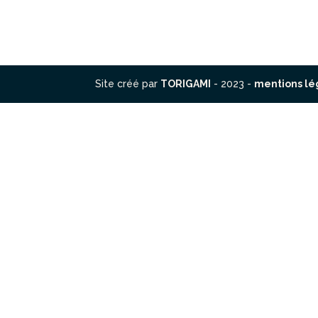
Site créé par
TORIGAMI
- 2023 -
mentions lé